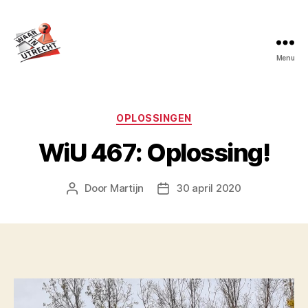
Menu
Waar
in
Utrecht?
Categorieën
OPLOSSINGEN
WiU 467: Oplossing!
Door
Martijn
30 april 2020
Berichtauteur
Berichtdatum