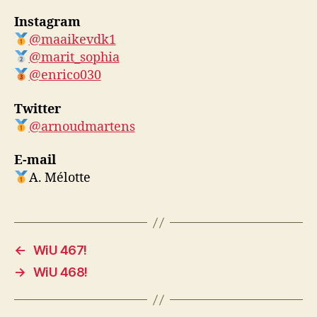
Instagram
@maaikevdk1
@marit_sophia
@enrico030
Twitter
@arnoudmartens
E-mail
A. Mélotte
←
WiU 467!
→
WiU 468!