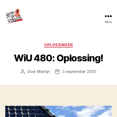
Menu
Waar
in
Utrecht?
Categorieën
OPLOSSINGEN
WiU 480: Oplossing!
Door
Martijn
3 september 2020
Berichtauteur
Berichtdatum