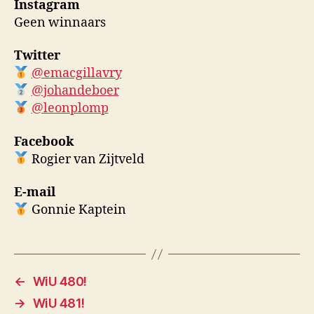
Instagram
Geen winnaars
Twitter
@emacgillavry
@johandeboer
@leonplomp
Facebook
Rogier van Zijtveld
E-mail
Gonnie Kaptein
←
WiU 480!
→
WiU 481!