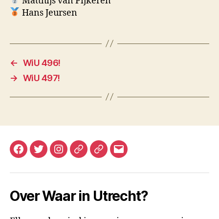
Matthijs van Pijkeren
Hans Jeursen
←
WiU 496!
→
WiU 497!
Facebook
Twitter
Instagram
Mastodon
Bluesky
E-
mail
Over Waar in Utrecht?