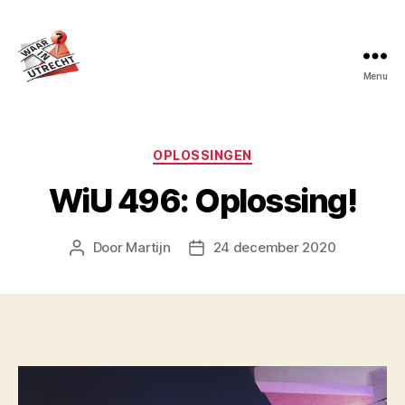
Menu
Waar
in
Utrecht?
Categorieën
OPLOSSINGEN
WiU 496: Oplossing!
Door
Martijn
24 december 2020
Berichtauteur
Berichtdatum