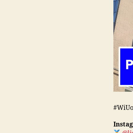
#WiUop
Insta