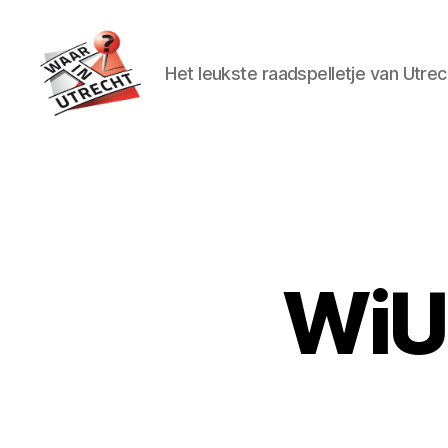
Het leukste raadspelletje van Utrec
Waar
in
Utrecht?
WiU 