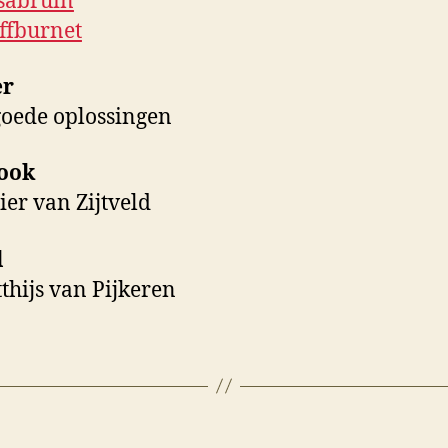
sabruin
ffburnet
er
oede oplossingen
ook
er van Zijtveld
l
hijs van Pijkeren