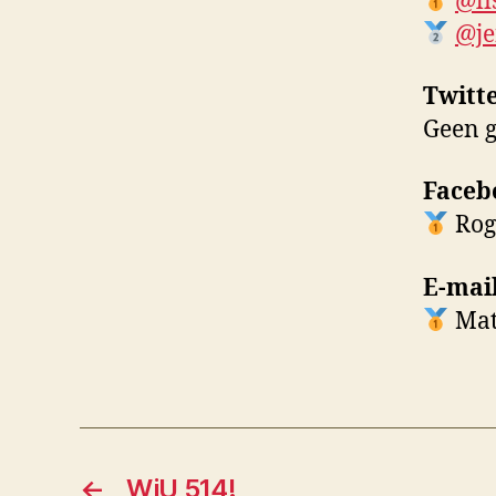
@li
@je
Twitt
Geen g
Faceb
Rogi
E-mai
Matt
←
WiU 514!