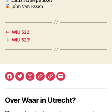
Hans Scheepmaker
John van Essen
←
WiU 522
→
WiU 523!
Facebook
Twitter
Instagram
Mastodon
Bluesky
E-
mail
Over Waar in Utrecht?