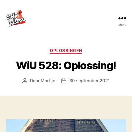
Menu
Waar
in
Utrecht?
Categorieën
OPLOSSINGEN
WiU 528: Oplossing!
Door
Martijn
30 september 2021
Berichtauteur
Berichtdatum