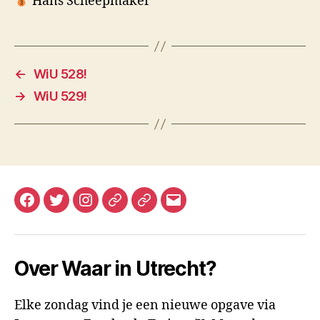
Hans Scheepmaker
←
WiU 528!
→
WiU 529!
Facebook
Twitter
Instagram
Mastodon
Bluesky
E-
mail
Over Waar in Utrecht?
Elke zondag vind je een nieuwe opgave via