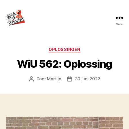
Menu
Waar
in
Utrecht?
Categorieën
OPLOSSINGEN
WiU 562: Oplossing
Door
Martijn
30 juni 2022
Berichtauteur
Berichtdatum