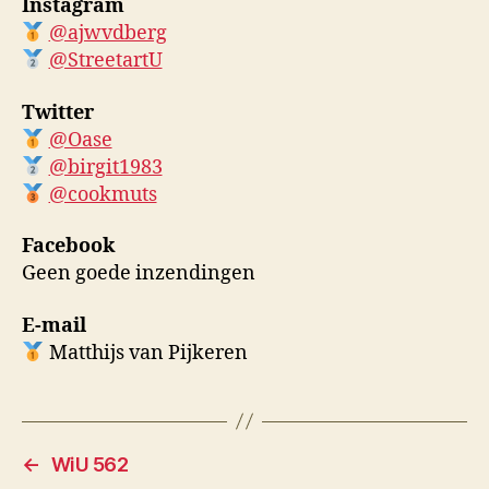
Instagram
@ajwvdberg
@StreetartU
Twitter
@Oase
@birgit1983
@cookmuts
Facebook
Geen goede inzendingen
E-mail
Matthijs van Pijkeren
←
WiU 562