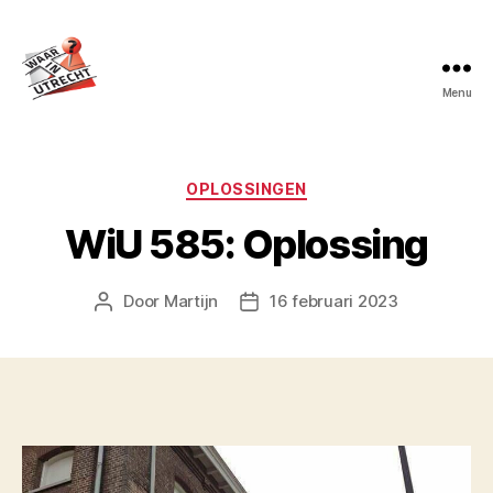
Menu
Waar
in
Utrecht?
Categorieën
OPLOSSINGEN
WiU 585: Oplossing
Door
Martijn
16 februari 2023
Berichtauteur
Berichtdatum