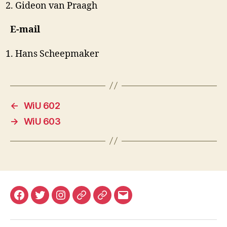
Gideon van Praagh
E-mail
Hans Scheepmaker
←
WiU 602
→
WiU 603
Facebook
Twitter
Instagram
Mastodon
Bluesky
E-
mail