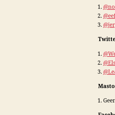
@no
@eef
@jer
Twitt
@We
@Els
@Le
Mast
Geen