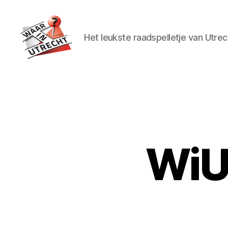
Het leukste raadspelletje van Utrec
Waar
in
Utrecht?
WiU