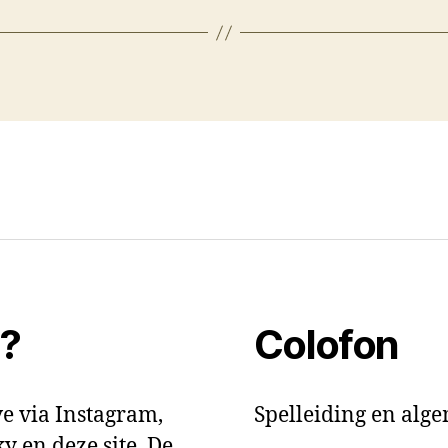
t?
Colofon
e via Instagram,
Spelleiding en alg
y en deze site. De