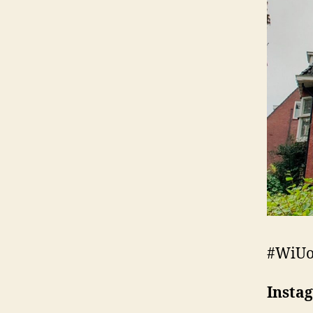
#WiUo
Insta