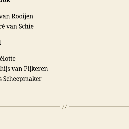
ook
van Rooijen
é van Schie
l
élotte
hijs van Pijkeren
s Scheepmaker