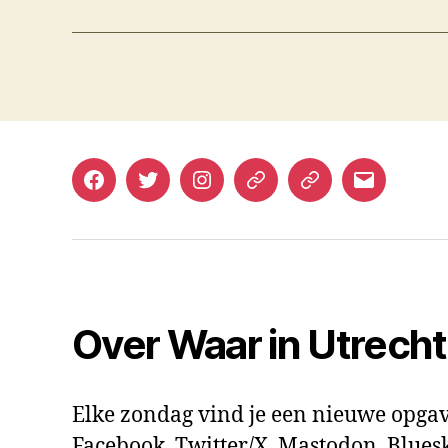
Facebook
Twitter
Instagram
Mastodon
Bluesky
E-
mail
Over Waar in Utrech
Elke zondag vind je een nieuwe opgav
Facebook, Twitter/X, Mastodon, Bluesk