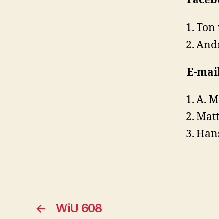
Faceb
Ton 
Andr
E-mai
A. M
Matt
Han
←
WiU 608