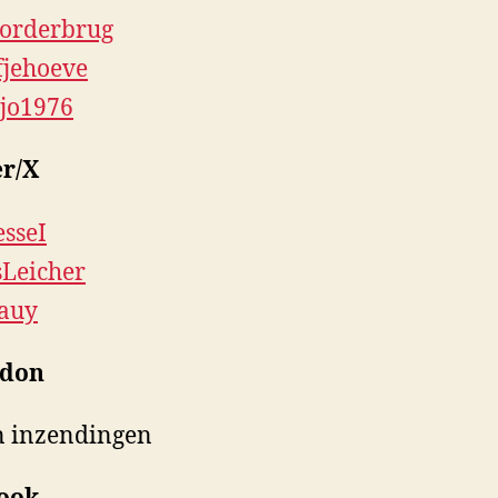
orderbrug
jehoeve
jo1976
er/X
sseI
Leicher
auy
odon
 inzendingen