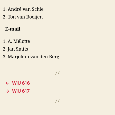
André van Schie
Ton van Rooijen
E-mail
A. Mélotte
Jan Smits
Marjolein van den Berg
←
WiU 616
→
WiU 617