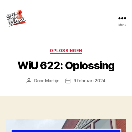
Menu
Waar
in
Utrecht?
Categorieën
OPLOSSINGEN
WiU 622: Oplossing
Door
Martijn
9 februari 2024
Berichtauteur
Berichtdatum