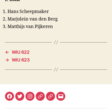
Hans Scheepmaker
Marjolein van den Berg
Matthijs van Pijkeren
←
WiU 622
→
WiU 623
Facebook
Twitter
Instagram
Mastodon
Bluesky
E-
mail