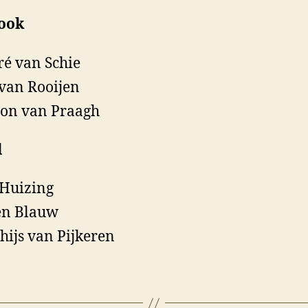
ook
é van Schie
van Rooijen
on van Praagh
l
Huizing
en Blauw
hijs van Pijkeren