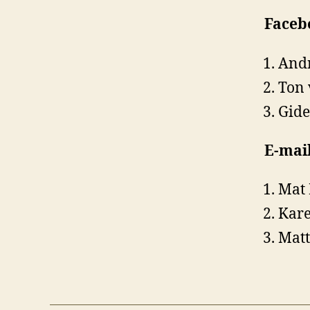
Faceb
Andr
Ton 
Gide
E-mai
Mat 
Kar
Matt