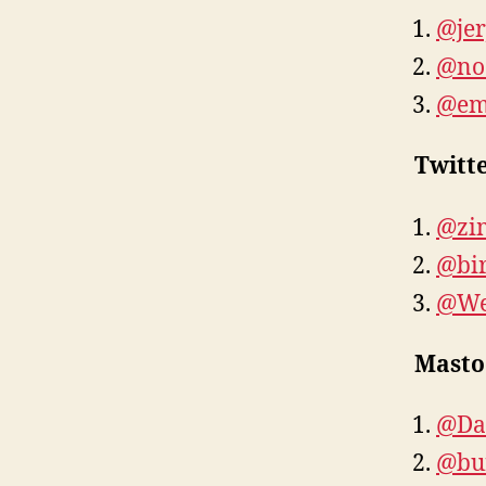
@jer
@no
@em
Twitt
@zi
@bir
@We
Mast
@Dan
@bur