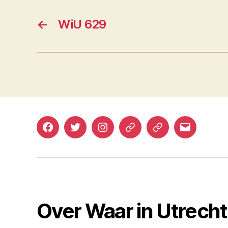
←
WiU 629
Facebook
Twitter
Instagram
Mastodon
Bluesky
E-
mail
Over Waar in Utrech