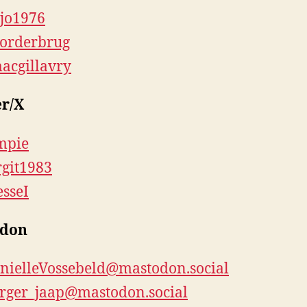
jo1976
orderbrug
acgillavry
er/X
mpie
git1983
sseI
odon
ielleVossebeld@mastodon.social
ger_jaap@mastodon.social