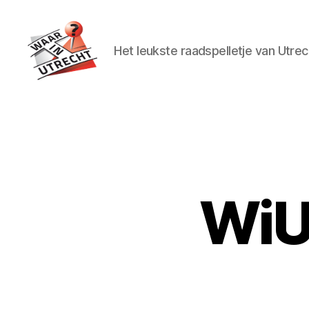
Het leukste raadspelletje van Utrec
Waar
in
Utrecht?
WiU