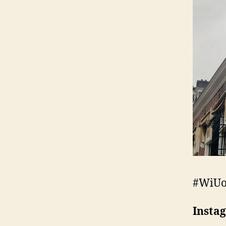
#WiUo
Insta