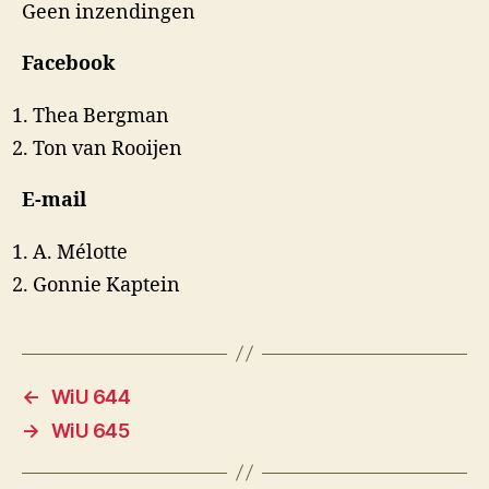
Geen inzendingen
Facebook
Thea Bergman
Ton van Rooijen
E-mail
A. Mélotte
Gonnie Kaptein
←
WiU 644
→
WiU 645