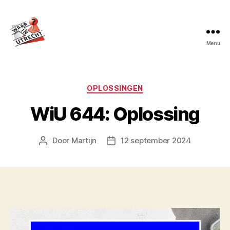
Menu
Waar
in
Utrecht?
Categorieën
OPLOSSINGEN
WiU 644: Oplossing
Door
Martijn
12 september 2024
Berichtauteur
Berichtdatum