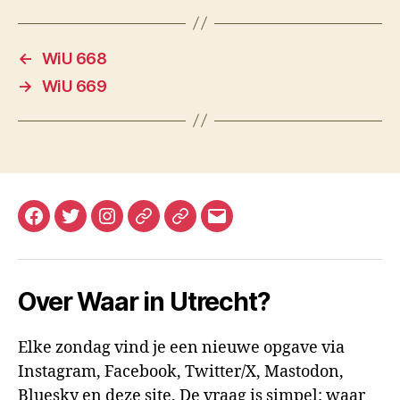
←
WiU 668
→
WiU 669
Facebook
Twitter
Instagram
Mastodon
Bluesky
E-
mail
Over Waar in Utrecht?
Elke zondag vind je een nieuwe opgave via
Instagram, Facebook, Twitter/X, Mastodon,
Bluesky en deze site. De vraag is simpel: waar