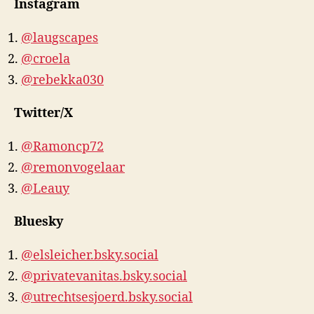
Instagram
@laugscapes
@croela
@rebekka030
Twitter/X
@Ramoncp72
@remonvogelaar
@Leauy
Bluesky
@elsleicher.bsky.social
@privatevanitas.bsky.social
@utrechtsesjoerd.bsky.social