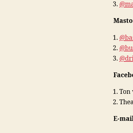
@maa
Mast
@bas
@bur
@dri
Faceb
Ton 
The
E-mai