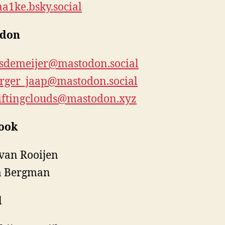
1ke.bsky.social
odon
demeijer@mastodon.social
ger_jaap@mastodon.social
ftingclouds@mastodon.xyz
ook
van Rooijen
a Bergman
l