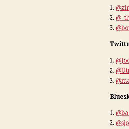
@zi
@_t
@bo
Twitt
@Joo
@Utr
@ma
Blues
@bas
@sjo