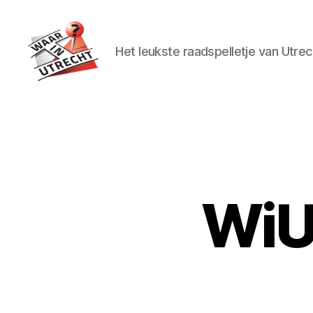
Het leukste raadspelletje van Utrec
Waar
in
Utrecht?
WiU