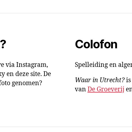
t?
Colofon
e via Instagram,
Spelleiding en alg
y en deze site. De
Waar in Utrecht?
is
e foto genomen?
van
De Groeverij
e