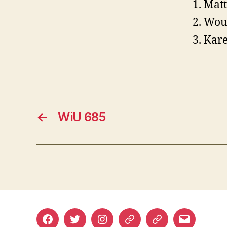
Matt
Wout
Kar
←
WiU 685
Facebook
Twitter
Instagram
Mastodon
Bluesky
E-