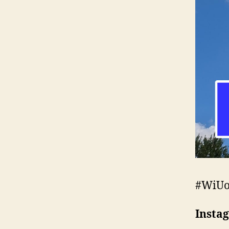
#WiUo
Insta