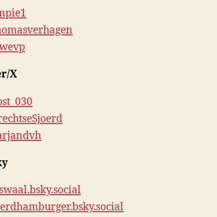
mpie1
homasverhagen
wevp
er/X
st_030
echtseSjoerd
rjandvh
ky
waal.bsky.social
erdhamburger.bsky.social