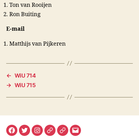
Ton van Rooijen
Ron Buiting
E-mail
Matthijs van Pijkeren
←
WiU 714
→
WiU 715
Facebook
Twitter
Instagram
Mastodon
Bluesky
E-