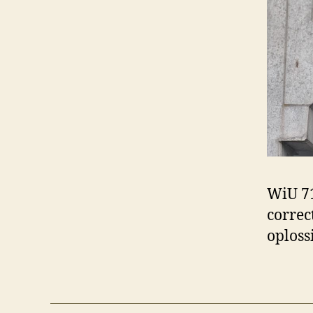
WiU 71
correc
oploss