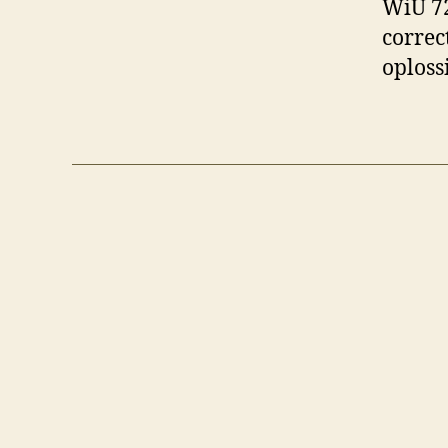
WiU 72
correc
oploss