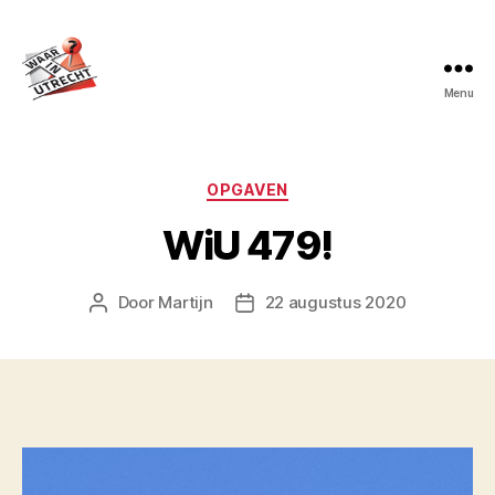
Menu
Waar
in
Utrecht?
Categorieën
OPGAVEN
WiU 479!
Door
Martijn
22 augustus 2020
Berichtauteur
Berichtdatum