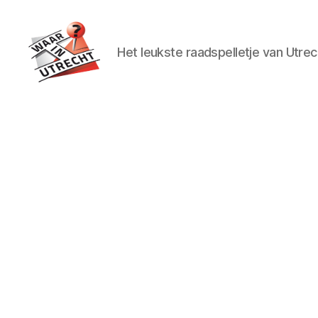
Het leukste raadspelletje van Utrec
Waar
in
Utrecht?