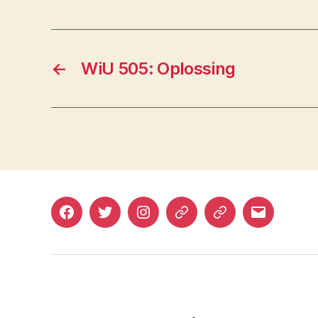
←
WiU 505: Oplossing
Facebook
Twitter
Instagram
Mastodon
Bluesky
E-
mail