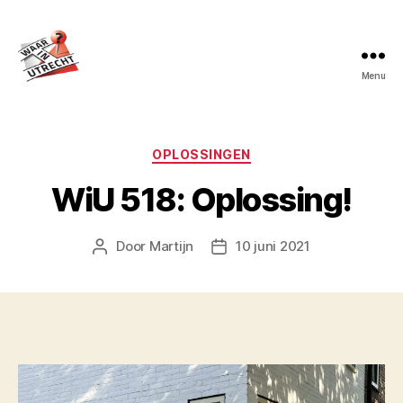
Menu
Waar
in
Utrecht?
Categorieën
OPLOSSINGEN
WiU 518: Oplossing!
Door
Martijn
10 juni 2021
Berichtauteur
Berichtdatum