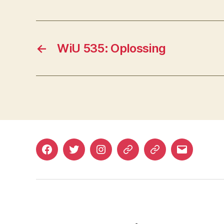
←
WiU 535: Oplossing
Facebook
Twitter
Instagram
Mastodon
Bluesky
E-
mail