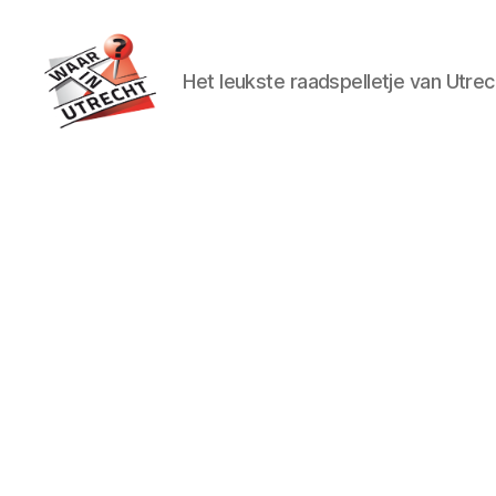
Het leukste raadspelletje van Utrec
Waar
in
Utrecht?