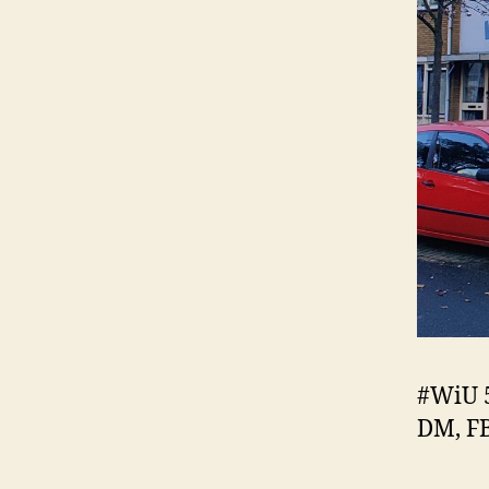
#WiU 5
DM, FB