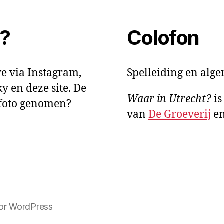
t?
Colofon
e via Instagram,
Spelleiding en alg
y en deze site. De
Waar in Utrecht?
is
e foto genomen?
van
De Groeverij
e
or WordPress