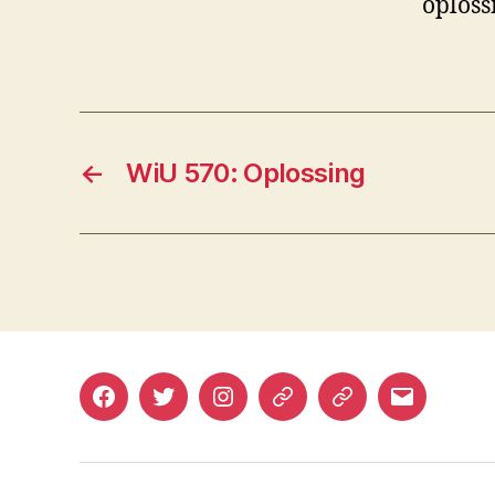
oploss
←
WiU 570: Oplossing
Facebook
Twitter
Instagram
Mastodon
Bluesky
E-
mail