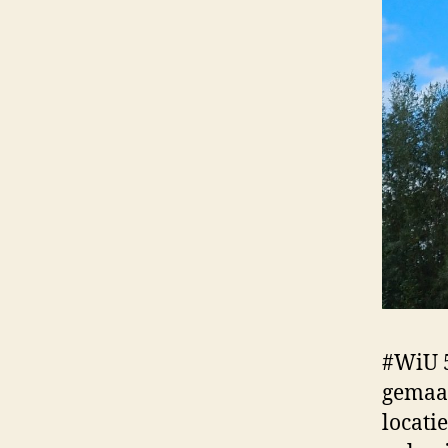
#WiU 
gemaak
locati