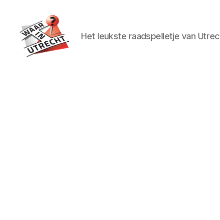
Het leukste raadspelletje van Utrec
Waar
in
Utrecht?