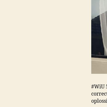
#WiU 5
correc
oploss