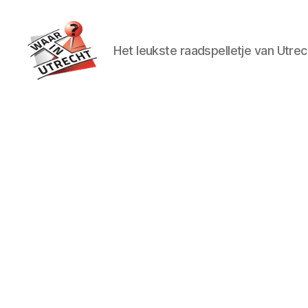
Het leukste raadspelletje van Utrec
Waar
in
Utrecht?