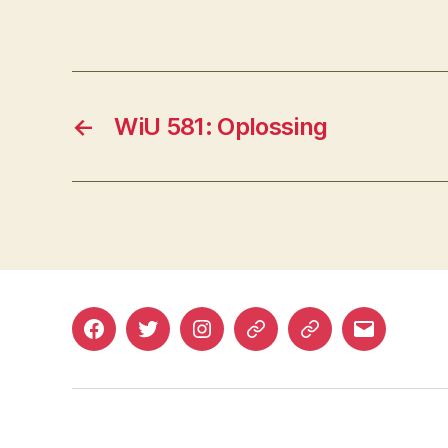
←
WiU 581: Oplossing
Facebook
Twitter
Instagram
Mastodon
Bluesky
E-
mail