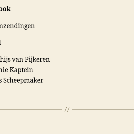
ook
inzendingen
l
hijs van Pijkeren
ie Kaptein
s Scheepmaker