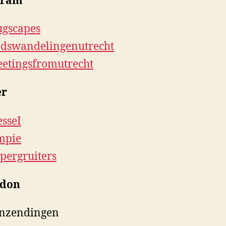
gram
gscapes
dswandelingenutrecht
etingsfromutrecht
er
sseI
mpie
pergruiters
odon
inzendingen