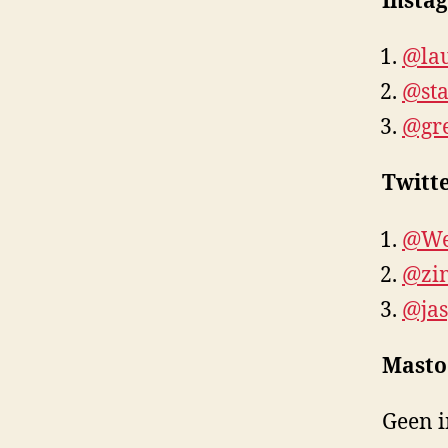
Insta
@lau
@sta
@gre
Twitt
@We
@zi
@jas
Mast
Geen 