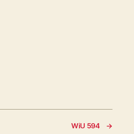
WiU 594
→