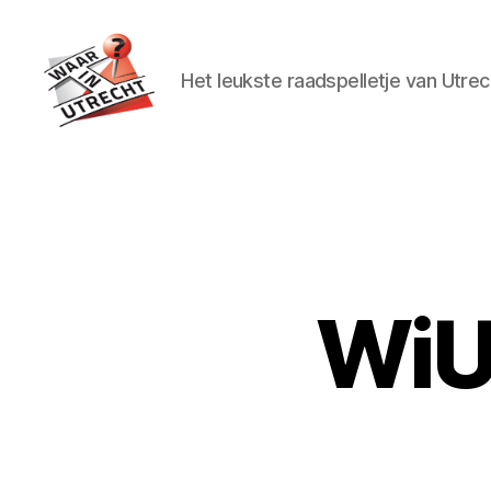
Het leukste raadspelletje van Utrec
Waar
in
Utrecht?
WiU