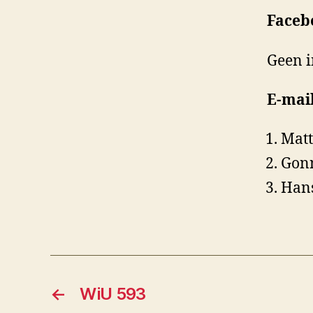
Faceb
Geen 
E-mai
Matt
Gonn
Han
←
WiU 593