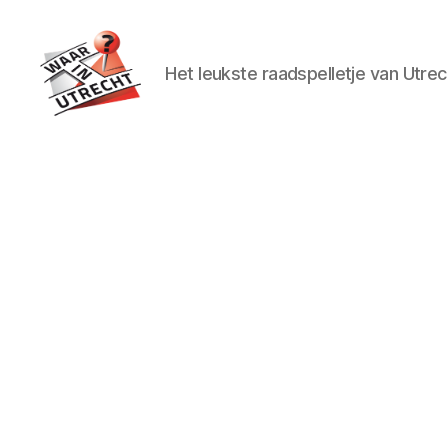
Het leukste raadspelletje van Utrec
Waar
in
Utrecht?