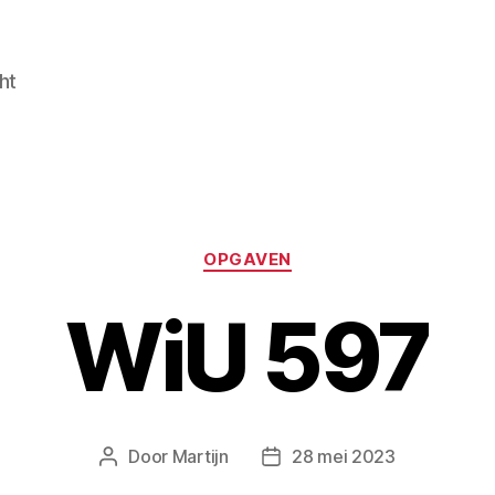
ht
Categorieën
OPGAVEN
WiU 597
Door
Martijn
28 mei 2023
Berichtauteur
Berichtdatum