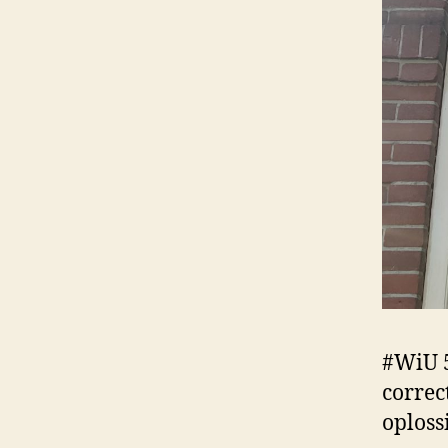
#WiU 5
correc
oploss