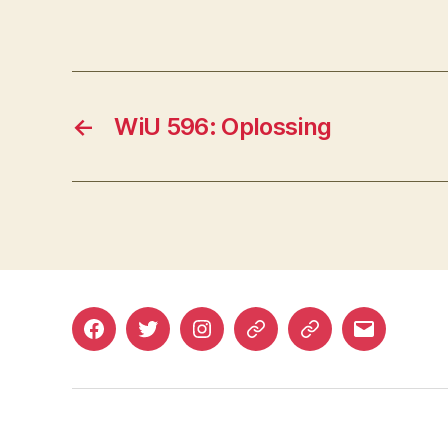
←
WiU 596: Oplossing
Facebook
Twitter
Instagram
Mastodon
Bluesky
E-
mail