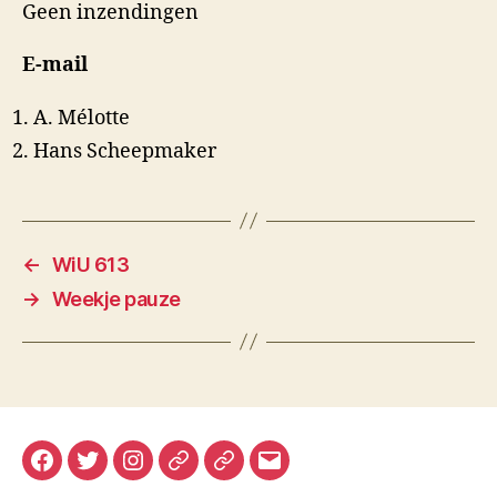
Geen inzendingen
E-mail
A. Mélotte
Hans Scheepmaker
←
WiU 613
→
Weekje pauze
Facebook
Twitter
Instagram
Mastodon
Bluesky
E-