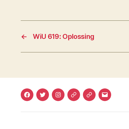
←
WiU 619: Oplossing
Facebook
Twitter
Instagram
Mastodon
Bluesky
E-
mail