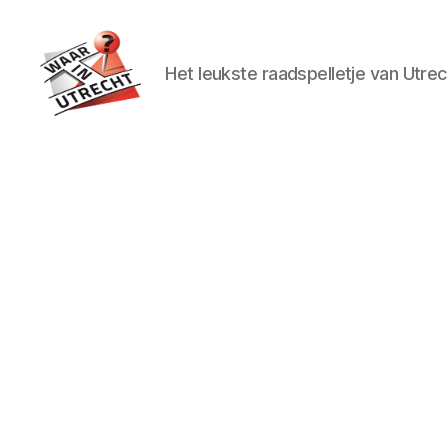
Het leukste raadspelletje van Utrec
Waar
in
Utrecht?