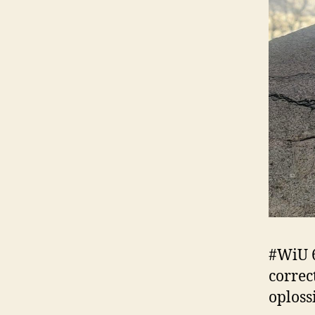
#WiU 6
correc
oploss