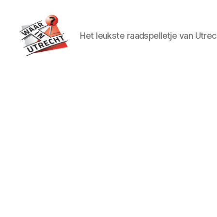
Het leukste raadspelletje van Utrec
Waar
in
Utrecht?