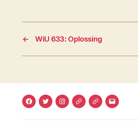
←
WiU 633: Oplossing
Facebook
Twitter
Instagram
Mastodon
Bluesky
E-
mail