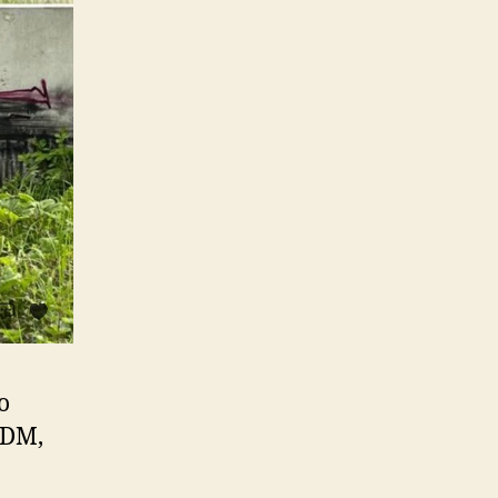
o
 DM,