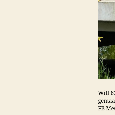
WiU 63
gemaak
FB Mes