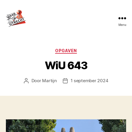
Menu
Waar
in
Utrecht?
Categorieën
OPGAVEN
WiU 643
Door
Martijn
1 september 2024
Berichtauteur
Berichtdatum