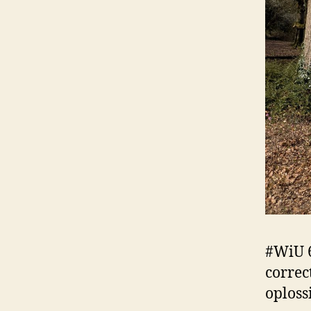
#WiU 6
correc
oploss