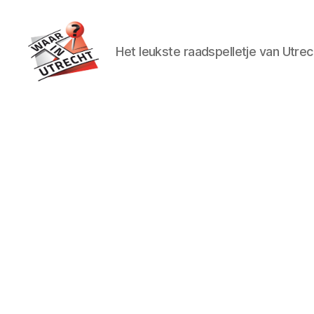
Het leukste raadspelletje van Utrec
Waar
in
Utrecht?