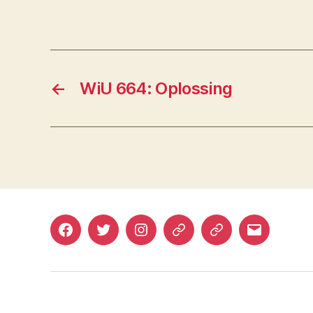
←
WiU 664: Oplossing
Facebook
Twitter
Instagram
Mastodon
Bluesky
E-
mail