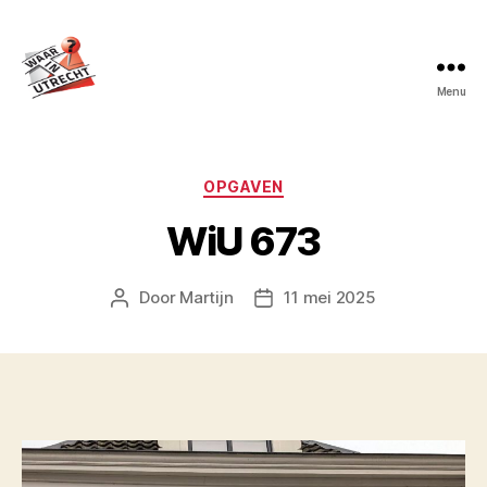
Menu
Waar
in
Utrecht?
Categorieën
OPGAVEN
WiU 673
Door
Martijn
11 mei 2025
Berichtauteur
Berichtdatum