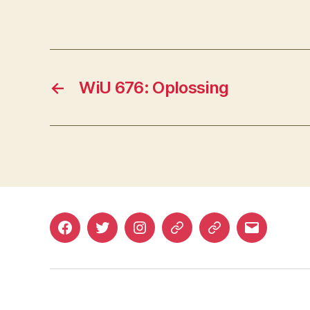
←
WiU 676: Oplossing
Facebook
Twitter
Instagram
Mastodon
Bluesky
E-
mail