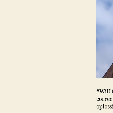
#WiU 6
correc
oploss