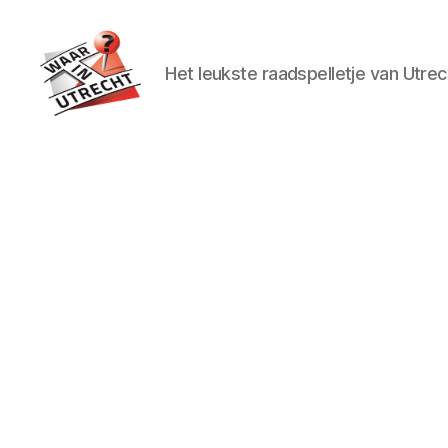
Het leukste raadspelletje van Utrec
Waar
in
Utrecht?