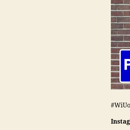
#WiUop
Insta