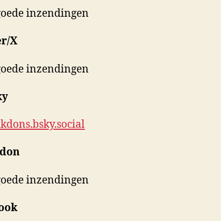
goede inzendingen
er/X
goede inzendingen
ky
kdons.bsky.social
odon
goede inzendingen
ook