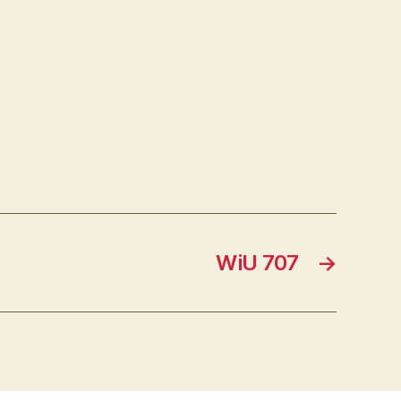
WiU 707
→