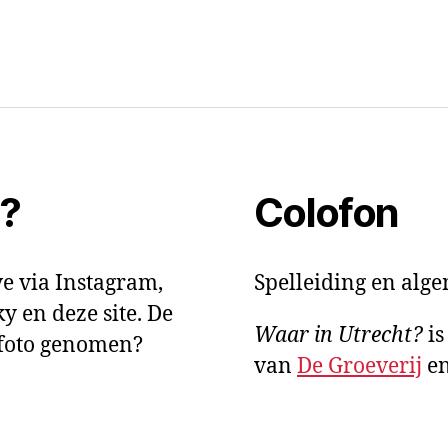
t?
Colofon
e via Instagram,
Spelleiding en alg
y en deze site. De
Waar in Utrecht?
is
e foto genomen?
van
De Groeverij
e