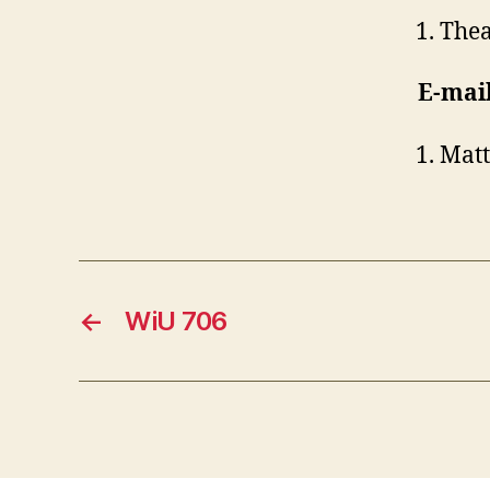
The
E-mai
Matt
←
WiU 706