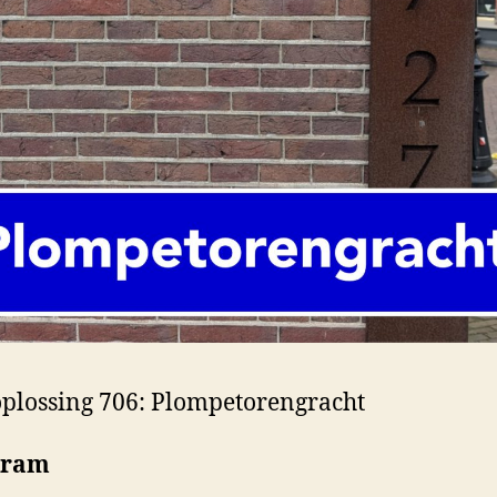
lossing 706: Plompetorengracht
gram