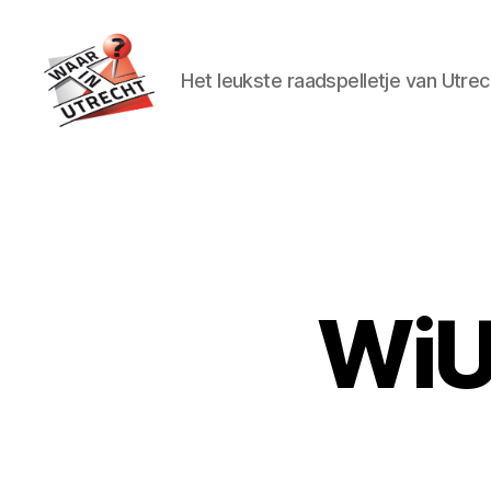
Het leukste raadspelletje van Utrec
Waar
in
Utrecht?
WiU