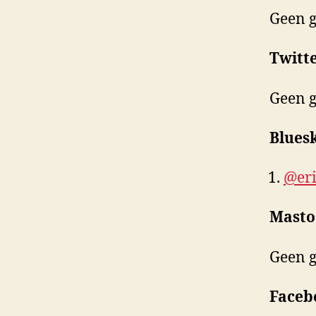
Geen 
Twitt
Geen 
Blues
@eri
Mast
Geen 
Faceb