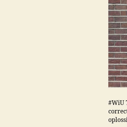
#WiU 7
correc
oploss