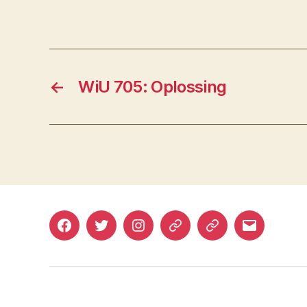
←
WiU 705: Oplossing
Facebook
Twitter
Instagram
Mastodon
Bluesky
E-
mail