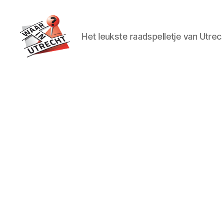
Het leukste raadspelletje van Utrec
Waar
in
Utrecht?